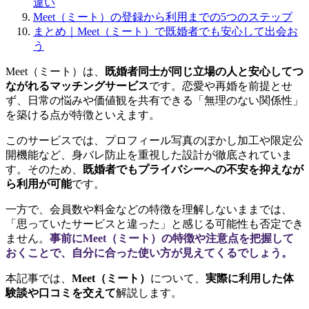
違い
Meet（ミート）の登録から利用までの5つのステップ
まとめ｜Meet（ミート）で既婚者でも安心して出会お
う
Meet（ミート）は、
既婚者同士が同じ立場の人と安心してつ
ながれるマッチングサービス
です。恋愛や再婚を前提とせ
ず、日常の悩みや価値観を共有できる「無理のない関係性」
を築ける点が特徴といえます。
このサービスでは、プロフィール写真のぼかし加工や限定公
開機能など、身バレ防止を重視した設計が徹底されていま
す。そのため、
既婚者でもプライバシーへの不安を抑えなが
ら利用が可能
です。
一方で、会員数や料金などの特徴を理解しないままでは、
「思っていたサービスと違った」と感じる可能性も否定でき
ません。
事前にMeet（ミート）の特徴や注意点を把握して
おくことで、自分に合った使い方が見えてくるでしょう。
本記事では、
Meet（ミート）
について、
実際に利用した体
験談や口コミを交えて
解説します。