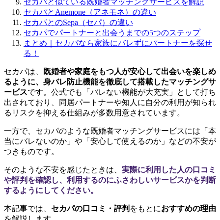
セカパと似ている既婚者マッチングサービスを解説
セカパとAnemone（アネモネ）の違い
セカパとのSepa（セパ）の違い
セカパでパートナーと出会うまでの5つのステップ
まとめ｜セカパなら家族にバレずにパートナーを探せ
る！
セカパは、
既婚者や家庭をもつ人が安心して出会いを楽しめ
るように、身バレ防止機能を徹底して搭載したマッチングサ
ービス
です。公式でも「バレない機能が大充実」として打ち
出されており、同居パートナーや知人に自分の利用が知られ
るリスクを抑える仕組みが多数用意されています。
一方で、セカパのような既婚者マッチングサービスには「本
当にバレないのか」や「安心して使えるのか」などの不安が
つきものです。
そのような不安を感じたときは、
実際に利用した人の口コミ
や評判を確認し、利用するのにふさわしいサービスかを判断
するようにしてください。
本記事では、
セカパの口コミ・評判
をもとに
おすすめの理由
を解説します。